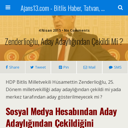
Ajans13.com - Bitlis Haber, Tatvan, Ahlat, Adilcevaz, Mutki, Hizan, Güroymak, Gazete, Ajans, 13, Haber
4 Nisan 2015 • No Comments
Zenderlioğlu, Aday Adaylığından Çekildi Mi ?
Share
Tweet
Pin
Mail
SMS
HDP Bitlis Milletvekili Hüsamettin Zenderlioğlu, 25.
Dönem milletvekilliği aday adaylığından çekildi mi yada
merkez tarafından aday gösterilmeyecek mi ?
Sosyal Medya Hesabından Aday
Adaylığından Çekildiğini