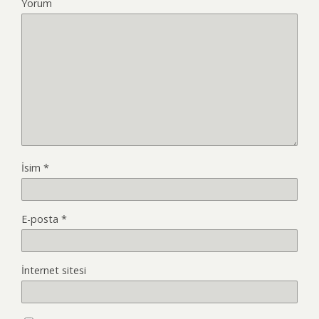
Yorum
İsim
*
E-posta
*
İnternet sitesi