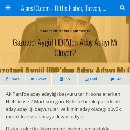
Ajans13.com - Bitlis Haber, Tatvan, Ahlat, Adilcevaz, Mutki, Hizan, Güroymak, Gazete, Ajans, 13, Haber
1 Mart 2015 • No Comments
Gazeteci Aygül HDP’den Aday Adayı Mı
Oluyor?
Share
Tweet
Pin
Mail
SMS
Ak Parti’de aday adaylığı başvuru tarihi sona ererken
HDP’de ise 2 Mart son gün. Bitlis’te her iki partide de
aday adaylığı başvuruları ve kimin aday olacağı büyük
merak konusu olmaya devam ediyor.
Dikkat çekici kulislerden biri de ismi, yolsuzlukla