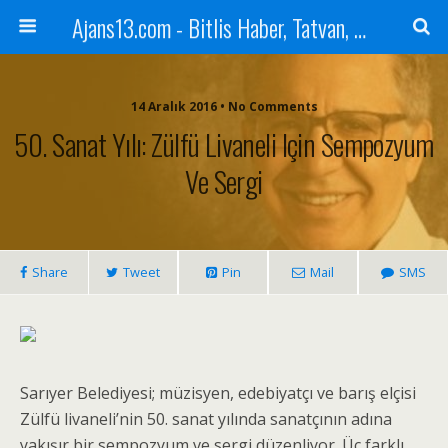
Ajans13.com - Bitlis Haber, Tatvan, Ahlat, Adilcevaz, Mutki, Hizan, Güroymak, Gazete, Ajans, 13, Haber
14 Aralık 2016 • No Comments
50. Sanat Yılı: Zülfü Livaneli Için Sempozyum
Ve Sergi
Share
Tweet
Pin
Mail
SMS
Sarıyer Belediyesi; müzisyen, edebiyatçı ve barış elçisi
Zülfü livaneli’nin 50. sanat yılında sanatçının adına
yakışır bir sempozyum ve sergi düzenliyor. Üç farklı