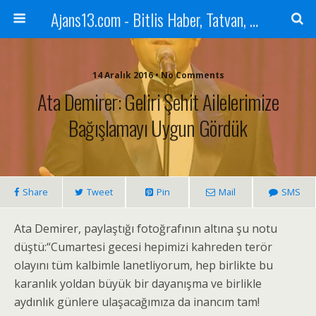
Ajans13.com - Bitlis Haber, Tatvan, Ahlat, Adilcevaz, Mutki, Hizan, Güroymak, Gazete, Ajans, 13, Haber
14 Aralık 2016 • No Comments
Ata Demirer: Geliri Şehit Ailelerimize
Bağışlamayı Uygun Gördük
Share
Tweet
Pin
Mail
SMS
Ata Demirer, paylaştığı fotoğrafının altına şu notu
düştü:“Cumartesi gecesi hepimizi kahreden terör
olayını tüm kalbimle lanetliyorum, hep birlikte bu
karanlık yoldan büyük bir dayanışma ve birlikle
aydınlık günlere ulaşacağımıza da inancım tam!