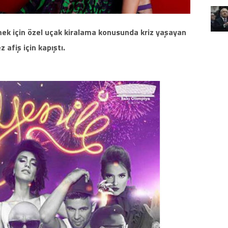
mek için özel uçak kiralama konusunda kriz yaşayan
z afiş için kapıştı.