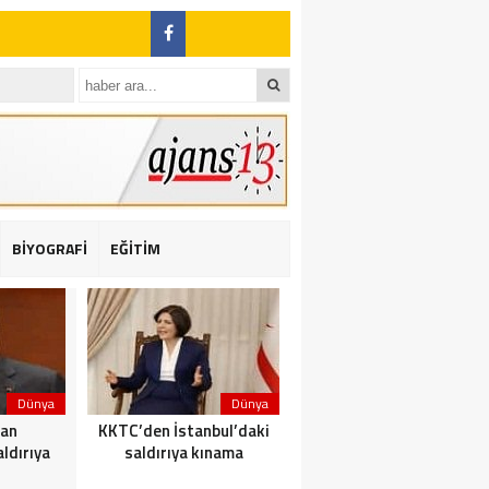
BİYOGRAFİ
EĞİTİM
ı: 2 yaralı
Dünya
Dünya
Dünya
dan
KKTC’den İstanbul’daki
Yolcu taşıyan teknede
ldırıya
saldırıya kınama
yangın çıktı: 23 ölü