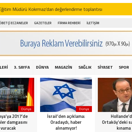
i Eğitim Müdürü Kokrmaz’dan değerlendirme toplantısı
akam Alibeyoğlu, Aile Destek Merkezini ziyaret etti
ÖBETÇİ ECZANELER
GAZETELER
FİRMA REHBERİ
İLETİŞİM
 ıhlamur piyasalarda
amış şehitleri için bayraklı kayak gösterileri düzenlenecek
 için yardım kermesi
O’dan 2016 yılı değerlendirmesi
LERİ
3. SAYFA
DÜNYA
MAGAZİN
SAĞLIK
SİYASET
SPOR
AKİKA! Sarıyer Çayırbaşı Cezayirli Hasan Paşa Camii’nde silahlı saldır
t Bahçeli’den Reina’ya düzenlenen terör saldırısına ilişkin açıklama
Dünya
Dünya
ya’ya 2017’de
İsrail’den açıklama:
Hollande’
ler damgasını
Oradaydı, haber
Ortaköy’deki sa
vuracak
alınamıyor!
kınama