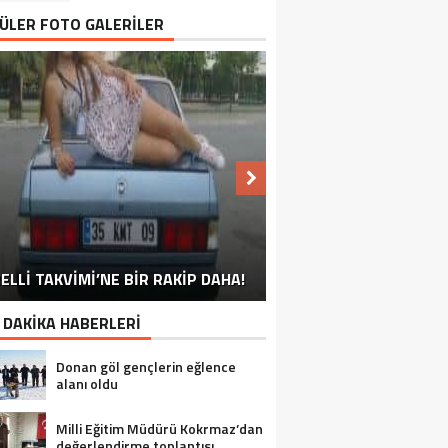
ÜLER FOTO GALERİLER
NU SÖYLEMEYEN ESNAF GÖRDÜNÜZ
ELLİ TAKVİMİ’NE BİR RAKİP DAHA!
EN İYİ ‘KURBAN BAYRAMI’ CAPSLERİ!
FOTOĞRAFLARLA GÜROYMAK
FOTOĞRAFLARLA ADILCEVAZ
FOTOĞRAFLARLA TATVAN
FOTOĞRAFLARLA BITLIS
FOTOĞRAFLARLA AHLAT
FOTOĞRAFLARLA MUTKI
FOTOĞRAFLARLA HIZAN
MÜ?
 DAKİKA HABERLERİ
Donan göl gençlerin eğlence
alanı oldu
Milli Eğitim Müdürü Kokrmaz’dan
değerlendirme toplantısı