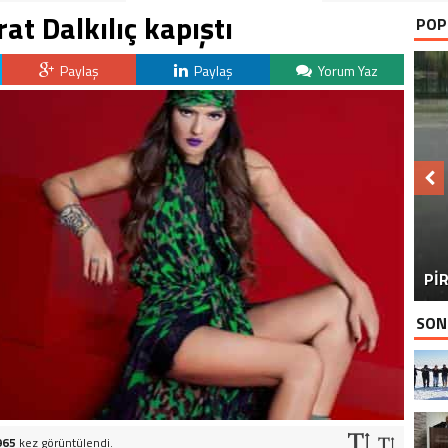
at Dalkılıç kapıştı
POP
Paylaş
Paylaş
Yorum Yaz
BU
PİR
SON
965
kez görüntülendi.