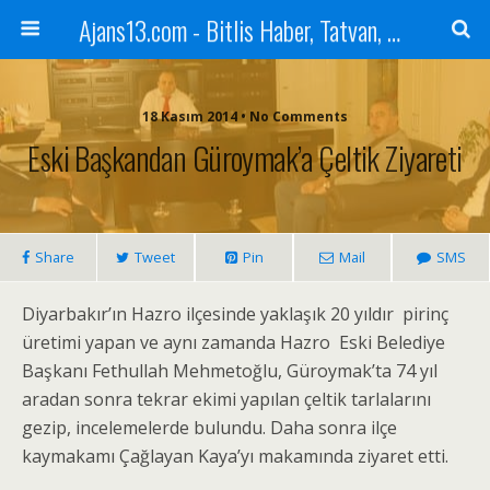
Ajans13.com - Bitlis Haber, Tatvan, Ahlat, Adilcevaz, Mutki, Hizan, Güroymak, Gazete, Ajans, 13, Haber
18 Kasım 2014 • No Comments
Eski Başkandan Güroymak’a Çeltik Ziyareti
Share
Tweet
Pin
Mail
SMS
Diyarbakır’ın Hazro ilçesinde yaklaşık 20 yıldır pirinç
üretimi yapan ve aynı zamanda Hazro Eski Belediye
Başkanı Fethullah Mehmetoğlu, Güroymak’ta 74 yıl
aradan sonra tekrar ekimi yapılan çeltik tarlalarını
gezip, incelemelerde bulundu. Daha sonra ilçe
kaymakamı Çağlayan Kaya’yı makamında ziyaret etti.