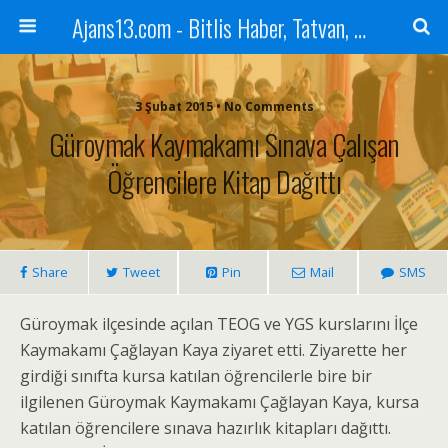
Ajans13.com - Bitlis Haber, Tatvan, Ahlat, Adilcevaz, Mutki, Hizan, Güroymak, Gazete, Ajans, 13, Haber
3 Şubat 2015 • No Comments
Güroymak Kaymakamı Sınava Çalışan
Öğrencilere Kitap Dağıttı
Share
Tweet
Pin
Mail
SMS
Güroymak ilçesinde açılan TEOG ve YGS kurslarını İlçe
Kaymakamı Çağlayan Kaya ziyaret etti. Ziyarette her
girdiği sınıfta kursa katılan öğrencilerle bire bir
ilgilenen Güroymak Kaymakamı Çağlayan Kaya, kursa
katılan öğrencilere sınava hazırlık kitapları dağıttı.