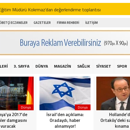
i Eğitim Müdürü Kokrmaz’dan değerlendirme toplantısı
akam Alibeyoğlu, Aile Destek Merkezini ziyaret etti
ÖBETÇİ ECZANELER
GAZETELER
FİRMA REHBERİ
İLETİŞİM
 ıhlamur piyasalarda
amış şehitleri için bayraklı kayak gösterileri düzenlenecek
 için yardım kermesi
O’dan 2016 yılı değerlendirmesi
LERİ
3. SAYFA
DÜNYA
MAGAZİN
SAĞLIK
SİYASET
SPOR
AKİKA! Sarıyer Çayırbaşı Cezayirli Hasan Paşa Camii’nde silahlı saldır
t Bahçeli’den Reina’ya düzenlenen terör saldırısına ilişkin açıklama
Dünya
Dünya
ya’ya 2017’de
İsrail’den açıklama:
Hollande’
ler damgasını
Oradaydı, haber
Ortaköy’deki sa
vuracak
alınamıyor!
kınama