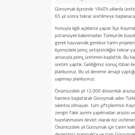
Güroymak ilçesinde 1940’lı yıllarda üreti
65 yıl sonra tekrar üretilmeye başlanaca
Konuyla ilgili açıklama yapan İlçe Kayma
potansiyeli bakınmadan Türkiye’de büyük 
gerek hayvancılık gerekse tarım projeler
ilçemizdeki pirinç yetiştiriciliğini tekra
amacıyla pirinç üretimini başlattık. Bu k
üretim yaptık. Geldiğimiz sonuç itibari il
planlıyoruz. Bu yıl deneme amaçlı yaptığı
yapmayı planlıyoruz.
Önümüzdeki yıl 12.000 dönümlük araziyi 
hamlesi başlatarak Güroymak adını Türkiy
sıkıntısı olmayan tüm çiftçilerimizi Ka
zengin fakir ayrımı yapılmadan arazisi v
hazırlanmasını devlet olarak biz üstlenec
Önümüzdeki yıl Güroymak için tarım kalk
devletimiz inanmakta ve tüm Güroymaklı 