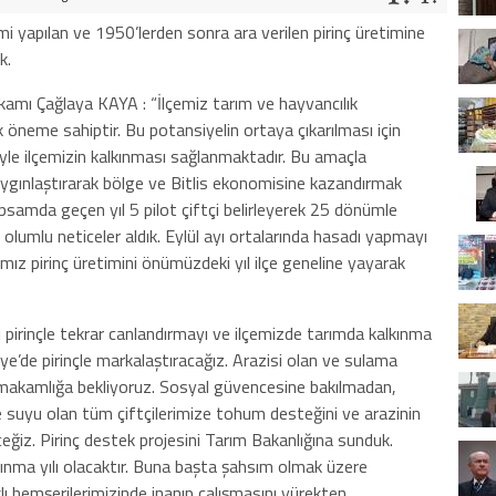
mi yapılan ve 1950’lerden sonra ara verilen pirinç üretimine
k.
kamı Çağlaya KAYA : “İlçemiz tarım ve hayvancılık
öneme sahiptir. Bu potansiyelin ortaya çıkarılması için
iyle ilçemizin kalkınması sağlanmaktadır. Bu amaçla
r yaygınlaştırarak bölge ve Bitlis ekonomisine kazandırmak
apsamda geçen yıl 5 pilot çiftçi belirleyerek 25 dönümle
e olumlu neticeler aldık. Eylül ayı ortalarında hasadı yapmayı
mız pirinç üretimini önümüzdeki yıl ilçe geneline yayarak
pirinçle tekrar canlandırmayı ve ilçemizde tarımda kalkınma
e’de pirinçle markalaştıracağız. Arazisi olan ve sulama
ymakamlığa bekliyoruz. Sosyal güvencesine bakılmadan,
e suyu olan tüm çiftçilerimize tohum desteğini ve arazinin
eğiz. Pirinç destek projesini Tarım Bakanlığına sunduk.
ınma yılı olacaktır. Buna başta şahsım olmak üzere
hemşerilerimizinde inanıp çalışmasını yürekten