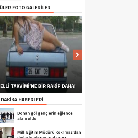
ÜLER FOTO GALERİLER
NU SÖYLEMEYEN ESNAF GÖRDÜNÜZ
ELLİ TAKVİMİ’NE BİR RAKİP DAHA!
EN İYİ ‘KURBAN BAYRAMI’ CAPSLERİ!
FOTOĞRAFLARLA GÜROYMAK
FOTOĞRAFLARLA ADILCEVAZ
FOTOĞRAFLARLA TATVAN
FOTOĞRAFLARLA BITLIS
FOTOĞRAFLARLA AHLAT
FOTOĞRAFLARLA MUTKI
FOTOĞRAFLARLA HIZAN
MÜ?
 DAKİKA HABERLERİ
Donan göl gençlerin eğlence
alanı oldu
Milli Eğitim Müdürü Kokrmaz’dan
değerlendirme toplantısı