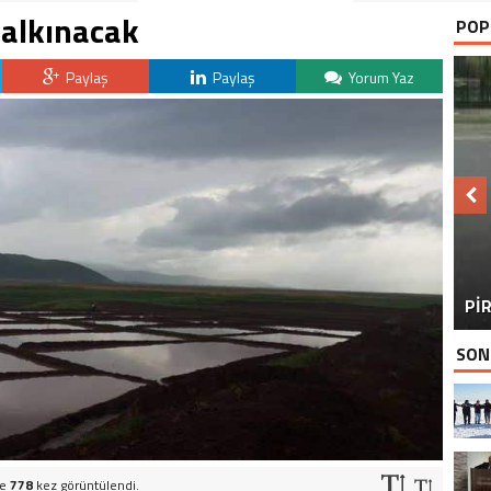
Kalkınacak
POP
Paylaş
Paylaş
Yorum Yaz
BU
PİR
SON
ve
778
kez görüntülendi.