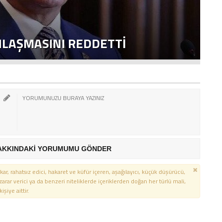
NLAŞMASINI REDDETTI
2
AKKINDAKİ YORUMUMU GÖNDER
kar, rahatsız edici, hakaret ve küfür içeren, aşağılayıcı, küçük düşürücü,
 zarar verici ya da benzeri niteliklerde içeriklerden doğan her türlü mali,
şiye aittir.