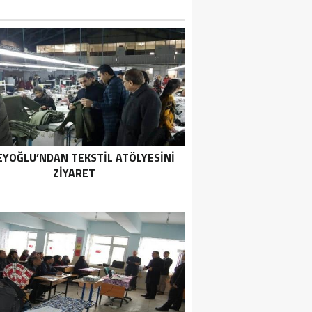
EYOĞLU’NDAN TEKSTIL ATÖLYESINI
ZIYARET