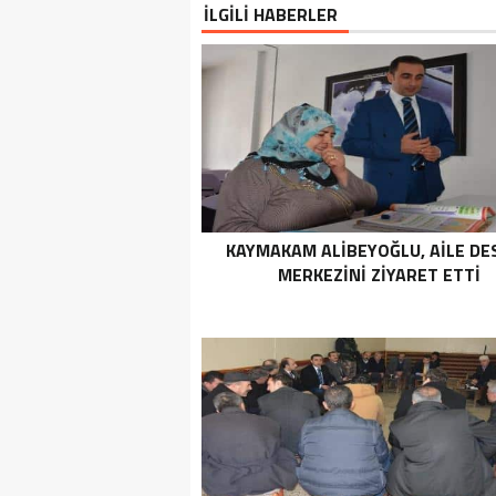
İLGİLİ HABERLER
KAYMAKAM ALIBEYOĞLU, AILE DE
MERKEZINI ZIYARET ETTI