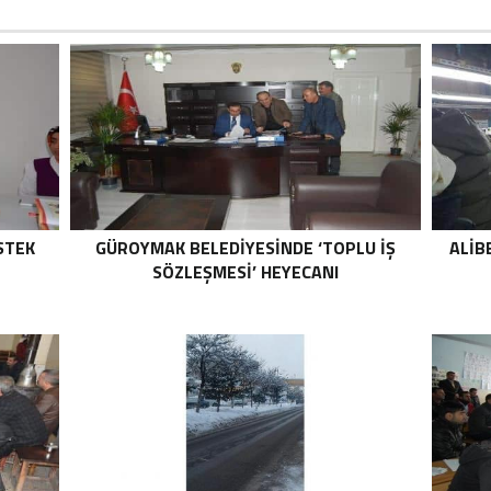
STEK
GÜROYMAK BELEDIYESINDE ‘TOPLU İŞ
ALIB
SÖZLEŞMESI’ HEYECANI