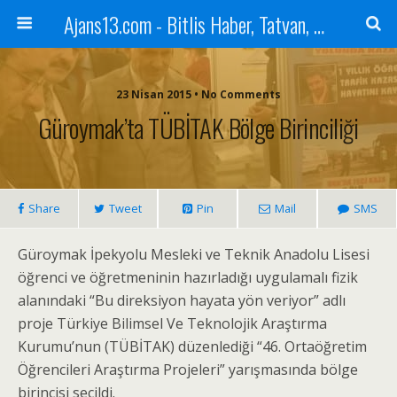
Ajans13.com - Bitlis Haber, Tatvan, Ahlat, Adilcevaz, Mutki, Hizan, Güroymak, Gazete, Ajans, 13, Haber
23 Nisan 2015 • No Comments
Güroymak’ta TÜBİTAK Bölge Birinciliği
Share
Tweet
Pin
Mail
SMS
Güroymak İpekyolu Mesleki ve Teknik Anadolu Lisesi
öğrenci ve öğretmeninin hazırladığı uygulamalı fizik
alanındaki “Bu direksiyon hayata yön veriyor” adlı
proje Türkiye Bilimsel Ve Teknolojik Araştırma
Kurumu’nun (TÜBİTAK) düzenlediği “46. Ortaöğretim
Öğrencileri Araştırma Projeleri” yarışmasında bölge
birincisi seçildi.