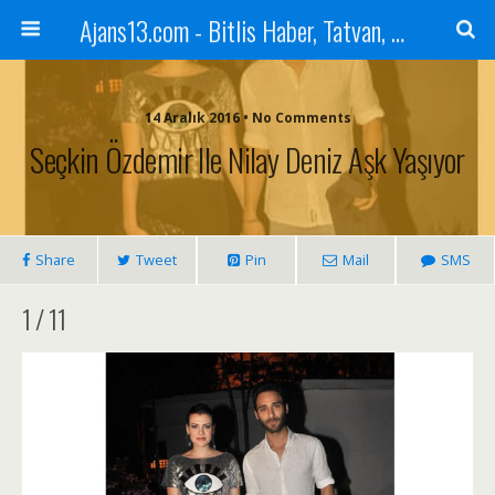
Ajans13.com - Bitlis Haber, Tatvan, Ahlat, Adilcevaz, Mutki, Hizan, Güroymak, Gazete, Ajans, 13, Haber
14 Aralık 2016 • No Comments
Seçkin Özdemir Ile Nilay Deniz Aşk Yaşıyor
Share
Tweet
Pin
Mail
SMS
1 / 11