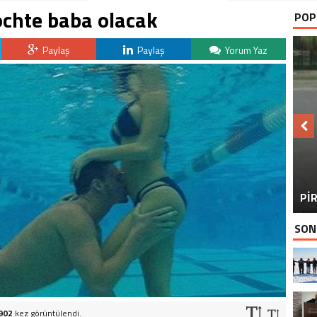
chte baba olacak
POP
Paylaş
Paylaş
Yorum Yaz
BU
PİR
SON
902
kez görüntülendi.