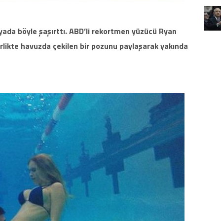
yada böyle şaşırttı. ABD’li rekortmen yüzücü Ryan
birlikte havuzda çekilen bir pozunu paylaşarak yakında