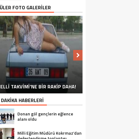
ÜLER FOTO GALERİLER
NU SÖYLEMEYEN ESNAF GÖRDÜNÜZ
ELLİ TAKVİMİ’NE BİR RAKİP DAHA!
EN İYİ ‘KURBAN BAYRAMI’ CAPSLERİ!
FOTOĞRAFLARLA GÜROYMAK
FOTOĞRAFLARLA ADILCEVAZ
FOTOĞRAFLARLA TATVAN
FOTOĞRAFLARLA BITLIS
FOTOĞRAFLARLA AHLAT
FOTOĞRAFLARLA MUTKI
FOTOĞRAFLARLA HIZAN
MÜ?
 DAKİKA HABERLERİ
Donan göl gençlerin eğlence
alanı oldu
Milli Eğitim Müdürü Kokrmaz’dan
değerlendirme toplantısı