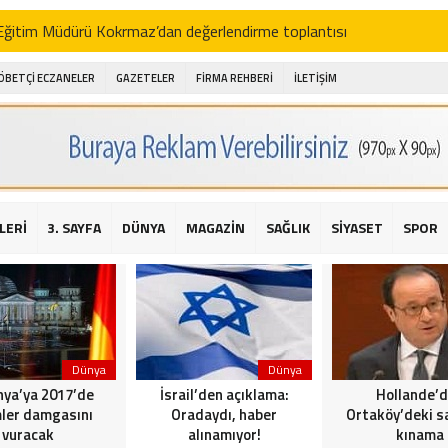
i Eğitim Müdürü Kokrmaz’dan değerlendirme toplantısı
akam Alibeyoğlu, Aile Destek Merkezini ziyaret etti
ÖBETÇİ ECZANELER
GAZETELER
FİRMA REHBERİ
İLETİŞİM
 ıhlamur piyasalarda
amış şehitleri için bayraklı kayak gösterileri düzenlenecek
 için yardım kermesi
O’dan 2016 yılı değerlendirmesi
LERİ
3. SAYFA
DÜNYA
MAGAZİN
SAĞLIK
SİYASET
SPOR
AKİKA! Sarıyer Çayırbaşı Cezayirli Hasan Paşa Camii’nde silahlı saldır
t Bahçeli’den Reina’ya düzenlenen terör saldırısına ilişkin açıklama
Dünya
Dünya
ya’ya 2017’de
İsrail’den açıklama:
Hollande’
ler damgasını
Oradaydı, haber
Ortaköy’deki sa
vuracak
alınamıyor!
kınama