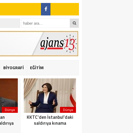
BİYOGRAFİ
EĞİTİM
ı: 2 yaralı
Dünya
Dünya
Dünya
dan
KKTC’den İstanbul’daki
Yolcu taşıyan teknede
ldırıya
saldırıya kınama
yangın çıktı: 23 ölü