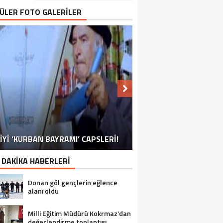
ÜLER FOTO GALERİLER
NU SÖYLEMEYEN ESNAF GÖRDÜNÜZ
İYİ ‘KURBAN BAYRAMI’ CAPSLERİ!
İRELLİ TAKVİMİ’NE BİR RAKİP DAHA!
FOTOĞRAFLARLA GÜROYMAK
FOTOĞRAFLARLA ADILCEVAZ
FOTOĞRAFLARLA TATVAN
FOTOĞRAFLARLA BITLIS
FOTOĞRAFLARLA AHLAT
FOTOĞRAFLARLA MUTKI
FOTOĞRAFLARLA HIZAN
MÜ?
 DAKİKA HABERLERİ
Donan göl gençlerin eğlence
alanı oldu
Milli Eğitim Müdürü Kokrmaz’dan
değerlendirme toplantısı