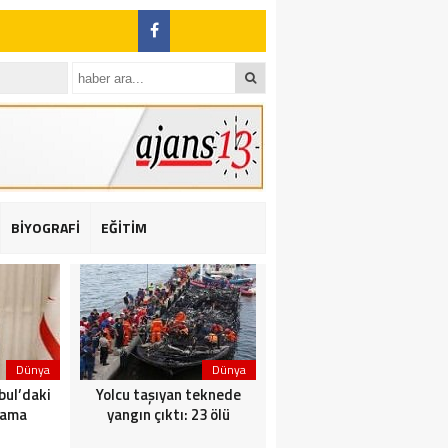
ı: 2 yaralı
BİYOGRAFİ
EĞİTİM
Dünya
Dünya
Dünya
bul’daki
Yolcu taşıyan teknede
Saldırı sonrası Putin: Bu
nama
yangın çıktı: 23 ölü
artık ortak görevimiz!