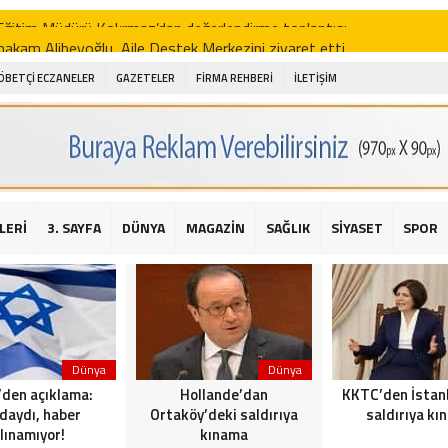
akam Alibeyoğlu, Aile Destek Merkezini ziyaret etti
 ıhlamur piyasalarda
ÖBETÇİ ECZANELER
GAZETELER
FİRMA REHBERİ
İLETİŞİM
amış şehitleri için bayraklı kayak gösterileri düzenlenecek
 için yardım kermesi
O’dan 2016 yılı değerlendirmesi
AKİKA! Sarıyer Çayırbaşı Cezayirli Hasan Paşa Camii’nde silahlı saldır
LERİ
3. SAYFA
DÜNYA
MAGAZİN
SAĞLIK
SİYASET
SPOR
t Bahçeli’den Reina’ya düzenlenen terör saldırısına ilişkin açıklama
en Reina saldırısı için ilk açıklama
Dünya
Dünya
l’den açıklama:
Hollande’dan
KKTC’den İstan
daydı, haber
Ortaköy’deki saldırıya
saldırıya kı
lınamıyor!
kınama