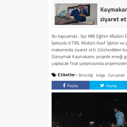
Kaymakam 
ziyaret et
Bu kapsamda , İlçe Milli Eğitim Müdürü
İpekyolu KTML Müdürü Asef İşbiter ve p
makamında ziyaret etti. Gösterdikleri bu 
Güroymak Kaymakamı, projede emeği geç
yapılacak final yarışmasında projemizden i
Etiketler :
Birinciliği
bölge
Güroymak
Paylaş
Paylaş