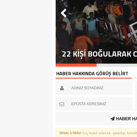
TTI
22 KIŞI BOĞULARAK 
HABER HAKKINDA GÖRÜŞ BELİRT
HABER H
YASAL UYARI!
Suç teşkil edecek, yasadışı, tehdit