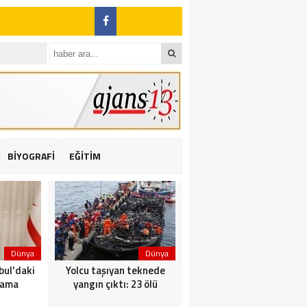
BİYOGRAFİ
EĞİTİM
ı: 2 yaralı
Dünya
Dünya
Dünya
bul’daki
Yolcu taşıyan teknede
Saldırı sonrası Putin: Bu
nama
yangın çıktı: 23 ölü
artık ortak görevimiz!