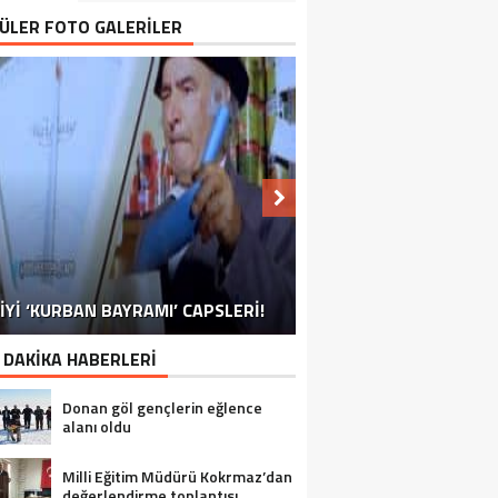
ÜLER FOTO GALERİLER
NU SÖYLEMEYEN ESNAF GÖRDÜNÜZ
İYİ ‘KURBAN BAYRAMI’ CAPSLERİ!
İRELLİ TAKVİMİ’NE BİR RAKİP DAHA!
FOTOĞRAFLARLA GÜROYMAK
FOTOĞRAFLARLA ADILCEVAZ
FOTOĞRAFLARLA TATVAN
FOTOĞRAFLARLA BITLIS
FOTOĞRAFLARLA AHLAT
FOTOĞRAFLARLA MUTKI
FOTOĞRAFLARLA HIZAN
MÜ?
 DAKİKA HABERLERİ
Donan göl gençlerin eğlence
alanı oldu
Milli Eğitim Müdürü Kokrmaz’dan
değerlendirme toplantısı