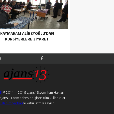
KAYMAKAM ALIBEYOĞLU’DAN
KURSIYERLERE ZIYARET
M
13
© 2011 – 2016 ajans13.com Tüm Hakları
. ajans13.com adresine giren tüm kullanıcılar
ullanım Şartları
nı kabul etmiş sayılır.