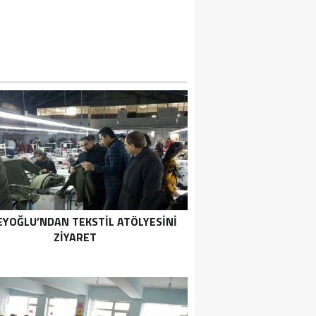
EYOĞLU’NDAN TEKSTIL ATÖLYESINI
ZIYARET