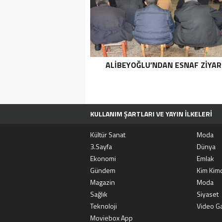
ALIBEYOĞLU’NDAN ESNAF ZIYAR
KULLANIM ŞARTLARI VE YAYIN İLKELERI
TÜM MANŞET HABERLERI
MOVIEBOX A
Kültür Sanat
Moda
3.Sayfa
Dünya
Ekonomi
Emlak
Gündem
Kim Kimd
Magazin
Moda
Sağlık
Siyaset
Teknoloji
Video Ga
Moviebox App