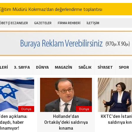
i Eğitim Müdürü Kokrmaz’dan değerlendirme toplantısı
akam Alibeyoğlu, Aile Destek Merkezini ziyaret etti
ÖBETÇİ ECZANELER
GAZETELER
FİRMA REHBERİ
İLETİŞİM
 ıhlamur piyasalarda
amış şehitleri için bayraklı kayak gösterileri düzenlenecek
 için yardım kermesi
O’dan 2016 yılı değerlendirmesi
LERİ
3. SAYFA
DÜNYA
MAGAZİN
SAĞLIK
SİYASET
SPOR
AKİKA! Sarıyer Çayırbaşı Cezayirli Hasan Paşa Camii’nde silahlı saldır
t Bahçeli’den Reina’ya düzenlenen terör saldırısına ilişkin açıklama
Dünya
Dünya
l’den açıklama:
Hollande’dan
KKTC’den İstan
daydı, haber
Ortaköy’deki saldırıya
saldırıya kı
lınamıyor!
kınama