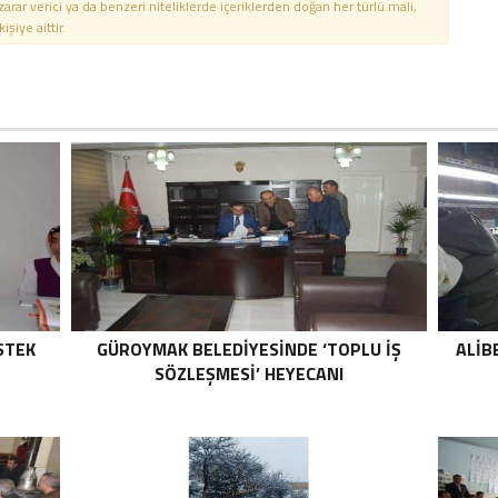
 zarar verici ya da benzeri niteliklerde içeriklerden doğan her türlü mali,
şiye aittir.
STEK
GÜROYMAK BELEDIYESINDE ‘TOPLU İŞ
ALIB
SÖZLEŞMESI’ HEYECANI