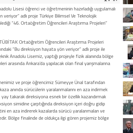
dolu Lisesi öğrenci ve öğretmeninin hazırladığı uygulamalı
n veriyor” adlı proje Türkiye Bilimsel Ve Teknolojik
iği “46. Ortaöğretim Öğrencileri Araştırma Projeleri”
6.TÜBİTAK Ortaöğretim Öğrencileri Araştırma Projeleri
ındaki “Bu direksiyon hayata yön veriyor” adlı proje ile
nik Anadolu Lisemiz, yaptığı projeyle fizik alanında bölge
hleri arasında Ankara’da yapılacak olan final yarışmalarına
menimiz ve proje öğrencimiz Sümeyye Ünal tarafından
 kaza anında sürücülerin yaralanmalarını en aza indirmek
 yay takarak direksiyona esnek bir özellik kazandırmak
siyon simidine çarptığında direksiyon içeri doğru gidip
ini en aza indirerek kazalarda sürücü yaralanmaları ve
dir. Bölge finalinde de oldukça ilgi gören projemiz bölge