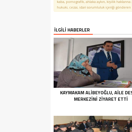
kaba, pornografik, ahlaka aykırı, kişilik haklarına
hukuki, cezai, idari sorumluluk içeriği gönderen ki
İLGİLİ HABERLER
KAYMAKAM ALIBEYOĞLU, AILE DE
MERKEZINI ZIYARET ETTI