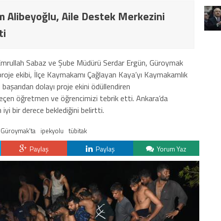
Alibeyoğlu, Aile Destek Merkezini
ti
 Emrullah Sabaz ve Şube Müdürü Serdar Ergün, Güroymak
roje ekibi, İlçe Kaymakamı Çağlayan Kaya’yı Kaymakamlık
başarıdan dolayı proje ekini ödüllendiren
en öğretmen ve öğrencimizi tebrik etti. Ankara’da
yi bir derece beklediğini belirtti.
Güroymak'ta
ipekyolu
tübitak
Paylaş
Paylaş
Yorum Yaz