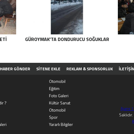
ETI
GÜROYMAK’TA DONDURUCU SOĞUKLAR
HABER GÖNDER
SİTENE EKLE
REKLAM & SPONSORLUK
İLETIŞI
PP
Otomobil
Eğitim
Foto Galeri
ir ?
Kültür Sanat
Ajans 
Otomobil
Saklıdır
Spor
K
leri
Yararlı Bilgiler