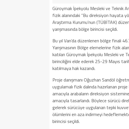
Güroymak İpekyolu Mesleki ve Teknik Ana
fizik alanındaki “Bu direksiyon hayata yö
Araştırma Kurumu’nun (TÜBİTAK) düzenled
yarışmasında bölge birincisi seçildi.
Bu yıl Van’da düzenlenen bölge finali 4
Yarışmasının Bölge elemelerine fizik alan
katılan Güroymak İpekyolu Mesleki ve Tek
birinciliğini elde ederek 25-29 Mayıs tari
katılmaya hak kazandı.
Proje danışmanı Oğuzhan Sarıdöl öğret
uygulamalı fizik dalında hazırlanan proje
amacıyla arabaların direksiyon sistemine
amacıyla tasarlandı. Böylece sürücü direk
gelerek sürücüye uygulanan tepki kuvvet
ölümlerini en aza indirmeyi hedeflemekte
birincisi seçildi.