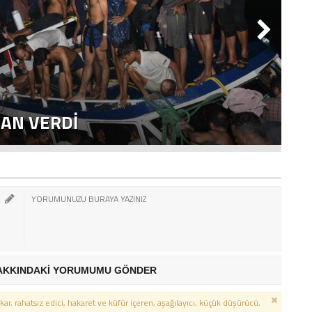
CAN VERDI
A
AKKINDAKİ YORUMUMU GÖNDER
kar, rahatsız edici, hakaret ve küfür içeren, aşağılayıcı, küçük düşürücü,